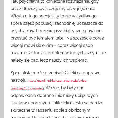
Tak, psychiatra to konieczne rozwiązanie, gdy
przez dłuższy czas czujemy przygnębienie.
Wizyta u tego specjalisty to nic wstydliwego –
spora część populacji zachodniej uczęszcza do
psychiatrów. Leczenie psychiatryczne powinno
przestać być tematem tabu. Na szczęście coraz
więcej mówi się o nim – coraz więcej osób
rozumie, że ludzi z problemami psychicznymi nie
należy się bać, lecz należy ich wspierać.
Specjalista może przepisać Ci leki na poprawę
nastroju
https://gemini.pl/kategoria/zdrowie/uklad-
. Ważne, by były one
nerwowy/dobry-nastroj
odpowiednio dobrane i nie miały uciążliwych
skutków ubocznych. Takle leki często są bardzo
skuteczne w radzeniu sobie z obniżonym
nastrojem. Pójście do psychiatry i wykupienie