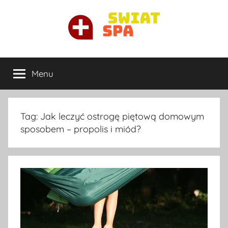
Przejdź
do
treści
Ortopeda
Najlepszy
ortopeda
Menu
Warszawa
prywatnie
w
Warszawie
Tag:
Jak leczyć ostrogę piętową domowym
sposobem – propolis i miód?