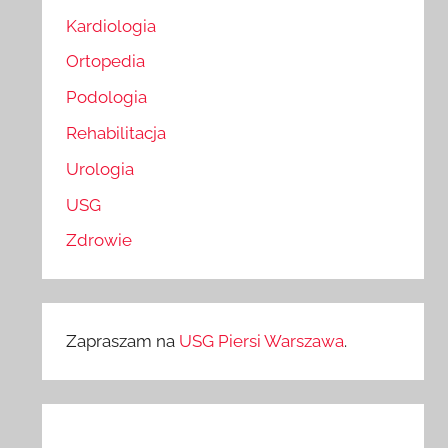
Kardiologia
Ortopedia
Podologia
Rehabilitacja
Urologia
USG
Zdrowie
Zapraszam na
USG Piersi Warszawa
.