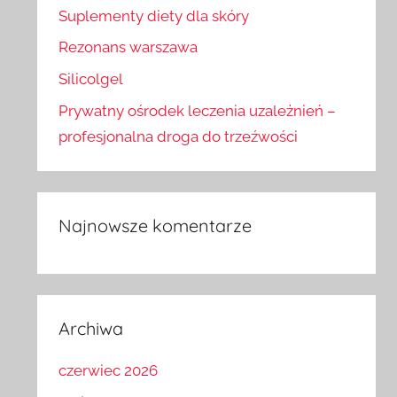
Suplementy diety dla skóry
Rezonans warszawa
Silicolgel
Prywatny ośrodek leczenia uzależnień –
profesjonalna droga do trzeźwości
Najnowsze komentarze
Archiwa
czerwiec 2026