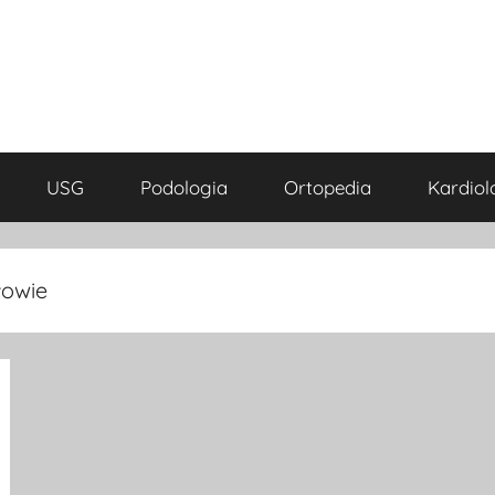
USG
Podologia
Ortopedia
Kardiol
łowie