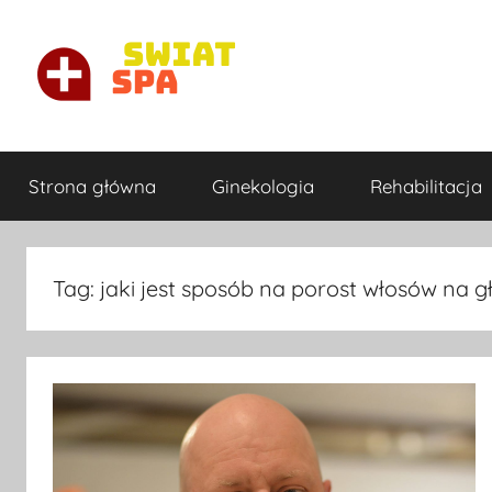
Przejdź
do
treści
Ortopeda
Najlepszy
ortopeda
Strona główna
Ginekologia
Rehabilitacja
prywatnie
Warszawa
w
Warszawie
Tag:
jaki jest sposób na porost włosów na g