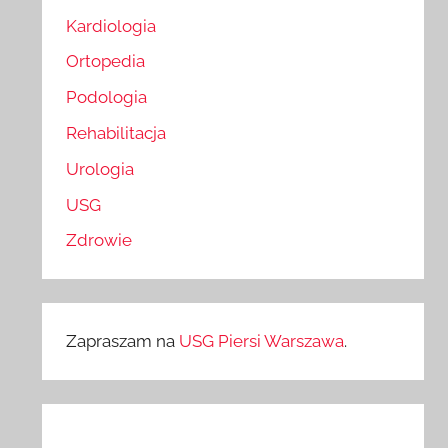
Kardiologia
Ortopedia
Podologia
Rehabilitacja
Urologia
USG
Zdrowie
Zapraszam na
USG Piersi Warszawa
.