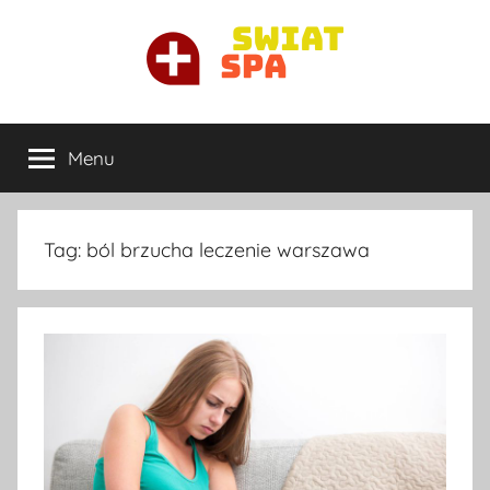
Przejdź
do
treści
Ortopeda
Najlepszy
ortopeda
Menu
Warszawa
prywatnie
w
Warszawie
Tag:
ból brzucha leczenie warszawa