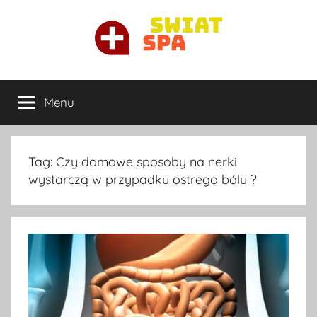
Przejdź
do
treści
Ortopeda
Najlepszy
ortopeda
Menu
Warszawa
prywatnie
w
Warszawie
Tag:
Czy domowe sposoby na nerki
wystarczą w przypadku ostrego bólu ?