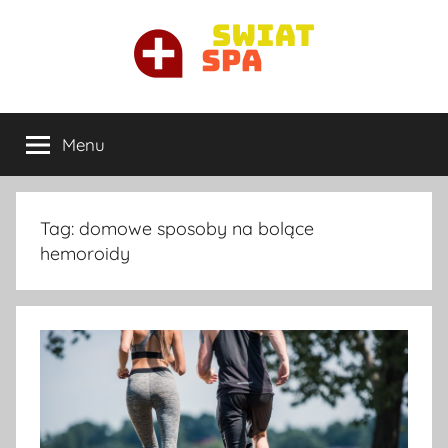
Przejdź
do
treści
Ortopeda
Najlepszy
ortopeda
Menu
Warszawa
prywatnie
w
Warszawie
Tag:
domowe sposoby na bolące
hemoroidy