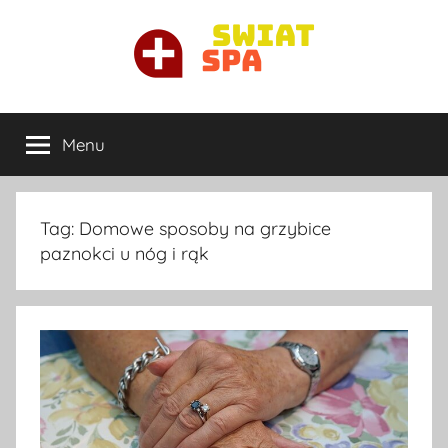
Przejdź
do
treści
Ortopeda
Najlepszy
ortopeda
Menu
Warszawa
prywatnie
w
Warszawie
Tag:
Domowe sposoby na grzybice
paznokci u nóg i rąk