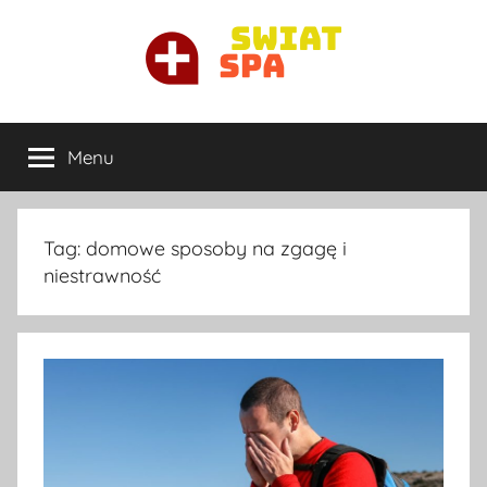
Przejdź
do
treści
Ortopeda
Najlepszy
ortopeda
Menu
Warszawa
prywatnie
w
Warszawie
Tag:
domowe sposoby na zgagę i
niestrawność