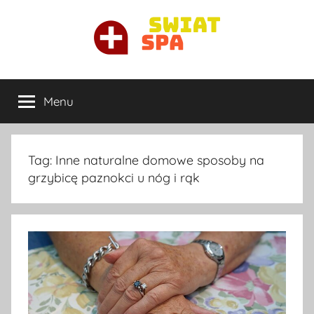
Przejdź
do
treści
Ortopeda
Najlepszy
ortopeda
Menu
Warszawa
prywatnie
w
Warszawie
Tag:
Inne naturalne domowe sposoby na
grzybicę paznokci u nóg i rąk