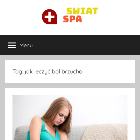
Przejdź
do
treści
Ortopeda
Najlepszy
ortopeda
Menu
Warszawa
prywatnie
w
Warszawie
Tag:
jak leczyć ból brzucha