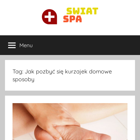
Przejdź
do
treści
Ortopeda
Najlepszy
ortopeda
Menu
Warszawa
prywatnie
w
Warszawie
Tag:
Jak pozbyć się kurzajek domowe
sposoby