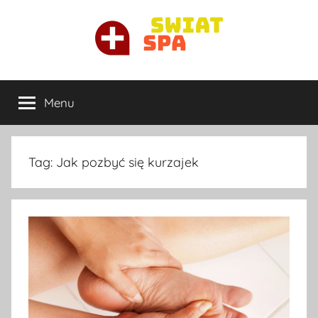
Przejdź
do
treści
Ortopeda
Najlepszy
ortopeda
Menu
Warszawa
prywatnie
w
Warszawie
Tag:
Jak pozbyć się kurzajek