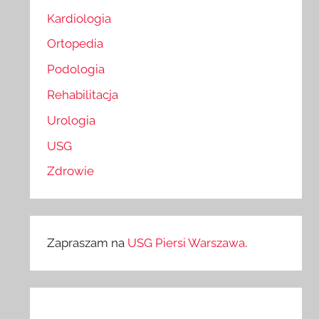
Kardiologia
Ortopedia
Podologia
Rehabilitacja
Urologia
USG
Zdrowie
Zapraszam na
USG Piersi Warszawa
.