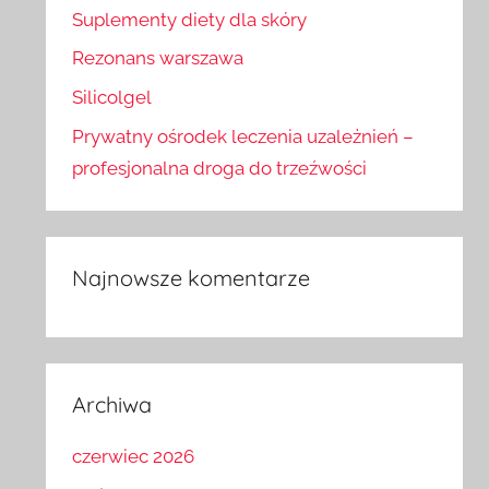
Suplementy diety dla skóry
Rezonans warszawa
Silicolgel
Prywatny ośrodek leczenia uzależnień –
profesjonalna droga do trzeźwości
Najnowsze komentarze
Archiwa
czerwiec 2026