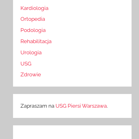
Kardiologia
Ortopedia
Podologia
Rehabilitacja
Urologia
USG
Zdrowie
Zapraszam na
USG Piersi Warszawa
.