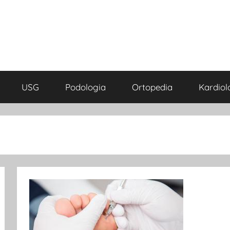
USG
Podologia
Ortopedia
Kardiol