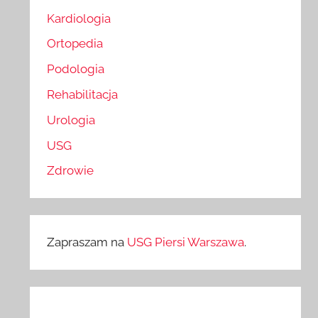
Kardiologia
Ortopedia
Podologia
Rehabilitacja
Urologia
USG
Zdrowie
Zapraszam na
USG Piersi Warszawa
.