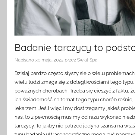
Badanie tarczycy to podst
Napisano
30 maja, 2022
przez
Swiat Spa
Dzisiaj bardzo często słyszy się o wielu problemac
wielu ludzi zmaga się z dolegliwościami tego typ
poważnych chorobach. Trzeba się cieszyć z faktu, że
ich świadomość na temat tego typu chorób rośnie,
lekarzem. Jeśli więc i my dostrzegamy jakieś prob
nas, to z pewnością musimy od razu wykonać niez
tarczycy. To jakby nie patrzeć jedyna szansa na wł
typu badania ultrasonograficzne mogą być naprawdę