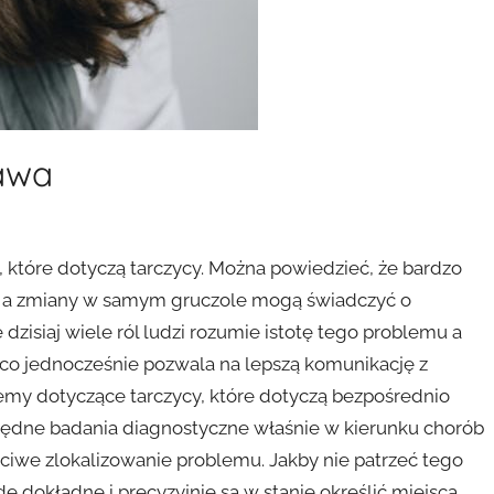
awa
h, które dotyczą tarczycy. Można powiedzieć, że bardzo
u, a zmiany w samym gruczole mogą świadczyć o
 dzisiaj wiele ról ludzi rozumie istotę tego problemu a
 co jednocześnie pozwala na lepszą komunikację z
lemy dotyczące tarczycy, które dotyczą bezpośrednio
będne badania diagnostyczne właśnie w kierunku chorób
aściwe zlokalizowanie problemu. Jakby nie patrzeć tego
 dokładne i precyzyjnie są w stanie określić miejsca,