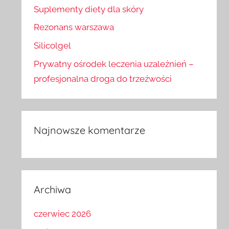
Suplementy diety dla skóry
Rezonans warszawa
Silicolgel
Prywatny ośrodek leczenia uzależnień –
profesjonalna droga do trzeźwości
Najnowsze komentarze
Archiwa
czerwiec 2026