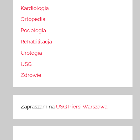
Kardiologia
Ortopedia
Podologia
Rehabilitacja
Urologia
USG
Zdrowie
Zapraszam na
USG Piersi Warszawa
.