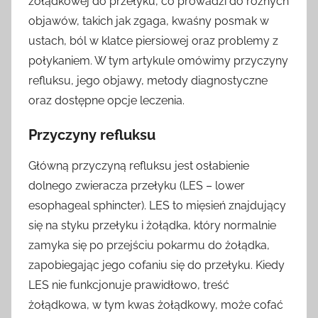
żołądkowej do przełyku, co prowadzi do różnych
objawów, takich jak zgaga, kwaśny posmak w
ustach, ból w klatce piersiowej oraz problemy z
połykaniem. W tym artykule omówimy przyczyny
refluksu, jego objawy, metody diagnostyczne
oraz dostępne opcje leczenia.
Przyczyny refluksu
Główną przyczyną refluksu jest osłabienie
dolnego zwieracza przełyku (LES – lower
esophageal sphincter). LES to mięsień znajdujący
się na styku przełyku i żołądka, który normalnie
zamyka się po przejściu pokarmu do żołądka,
zapobiegając jego cofaniu się do przełyku. Kiedy
LES nie funkcjonuje prawidłowo, treść
żołądkowa, w tym kwas żołądkowy, może cofać