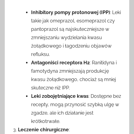
Inhibitory pompy protonowej (IPP)
: Leki
takie jak omeprazol, esomeprazol czy
pantoprazol są najskuteczniejsze w
zmniejszaniu wydzielania kwasu
żołądkowego i łagodzeniu objawów
refluksu.
Antagoniści receptora H2
: Ranitidyna i
famotydyna zmniejszają produkcję
kwasu żołądkowego, chociaż są mniej
skuteczne niż IPP.
Leki zobojętniające kwas
: Dostępne bez
recepty, mogą przynosić szybką ulgę w
zgadze, ale ich działanie jest
krótkotrwałe.
Leczenie chirurgiczne
: