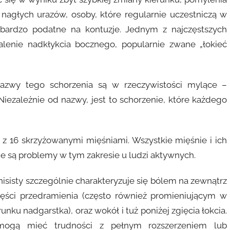
j nagłych urazów, osoby, które regularnie uczestniczą w
 bardzo podatne na kontuzje. Jednym z najczęstszych
lenie nadkłykcia bocznego, popularnie zwane „łokieć
azwy tego schorzenia są w rzeczywistości mylące –
 Niezależnie od nazwy, jest to schorzenie, które każdego
 z 16 skrzyżowanymi mięśniami. Wszystkie mięśnie i ich
ne są problemy w tym zakresie u ludzi aktywnych.
nisisty szczególnie charakteryzuje się bólem na zewnątrz
zęści przedramienia (często również promieniującym w
runku nadgarstka), oraz wokół i tuż poniżej zgięcia łokcia.
mogą mieć trudności z pełnym rozszerzeniem lub