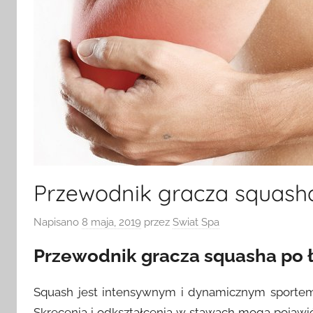
Przewodnik gracza squasha 
Napisano
8 maja, 2019
przez
Swiat Spa
Przewodnik gracza squasha po ł
Squash jest intensywnym i dynamicznym sportem
Skręcenia i odkształcenia w stawach mogą pojawić