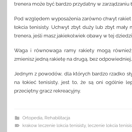
trenera może być bardzo przydatny w zarządzaniu ł
Pod względem wyposażenia zarówno chwyt rakiet ja
łokcia tenisisty. Uchwyt zbyt duży lub zbyt ma
trenera, jeśli masz jakiekolwiek obawy w tej dziedzi
Waga i równowaga ramy rakiety mogą również od
zmienisz jedną rakietę na drugą, bez odpowiedniej,
Jednym z powodów, dla których bardzo rzadko sły
na łokieć tenisisty, jest to, że są oni ogólnie 
przeciętny gracz rekreacyjny.
Ortopedia
,
Rehabilitacja
krakow leczenie lokcia tenisisty
,
leczenie lokcia tenisis