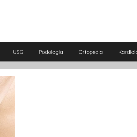
USG
Podologia
Ortopedia
Kardiol