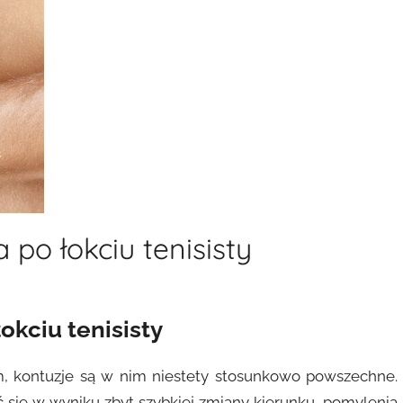
po łokciu tenisisty
okciu tenisisty
, kontuzje są w nim niestety stosunkowo powszechne.
 się w wyniku zbyt szybkiej zmiany kierunku, pomylenia