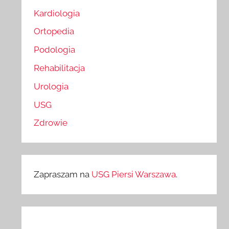
Kardiologia
Ortopedia
Podologia
Rehabilitacja
Urologia
USG
Zdrowie
Zapraszam na
USG Piersi Warszawa
.