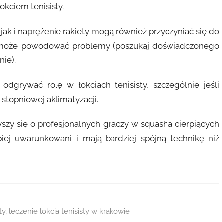
okciem tenisisty.
k i naprężenie rakiety mogą również przyczyniać się do
ły może powodować problemy (poszukaj doświadczonego
nie).
grywać rolę w łokciach tenisisty, szczególnie jeśli
 stopniowej aklimatyzacji.
szy się o profesjonalnych graczy w squasha cierpiących
lepiej uwarunkowani i mają bardziej spójną technikę niż
ty
,
leczenie lokcia tenisisty w krakowie